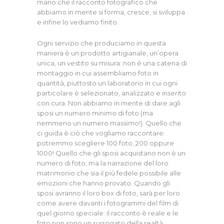
mano che il racconto fotografico che
abbiamo in mente si forma, cresce, si sviluppa
e infine lo vediamo finito.
Ogni servizio che produciamo in questa
maniera è un prodotto artigianale, un’opera
unica, un vestito su misura: non è una catena di
montaggio in cui assembliamo foto in
quantità, piuttosto un laboratorio in cui ogni
particolare è selezionato, analizzato e inserito
con cura. Non abbiamo in mente di dare agli
sposi un numero minimo di foto (ma
nemmeno un numero massimo!). Quello che
ci guida è ciò che vogliamo raccontare:
potremmo scegliere 100 foto, 200 oppure
1000! Quello che gli sposi acquistano non è un
numero di foto, ma la narrazione del loro
matrimonio che sia il più fedele possibile alle
emozioni che hanno provato. Quando gli
sposi avranno il loro box di foto, sarà per loro
come avere davanti i fotogrammi del film di
quel giorno speciale:
il racconto è reale e le
foto non sono un surrogato della realtà,