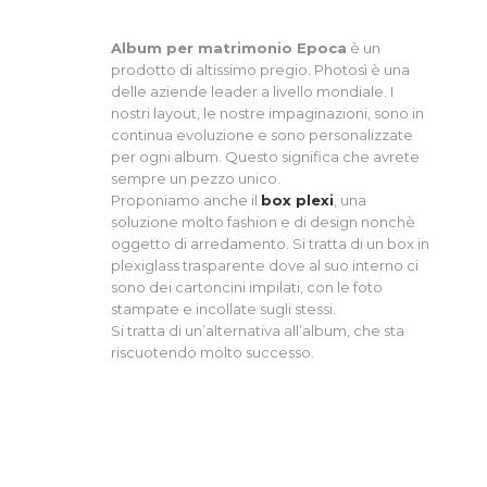
Album per matrimonio Epoca
è un
prodotto di altissimo pregio. Photosì è una
delle aziende leader a livello mondiale. I
nostri layout, le nostre impaginazioni, sono in
continua evoluzione e sono personalizzate
per ogni album. Questo significa che avrete
sempre un pezzo unico.
Proponiamo anche il
box plexi
, una
soluzione molto fashion e di design nonchè
oggetto di arredamento. Si tratta di un box in
plexiglass trasparente dove al suo interno ci
sono dei cartoncini impilati, con le foto
stampate e incollate sugli stessi.
Si tratta di un’alternativa all’album, che sta
riscuotendo molto successo.