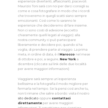
esperienze divertenti, affascinanti, piacevoli.
Maurizio Toni sarà con noi per darci consigli su
come e cosa fotografare in modo che i ricordi
che troveremo in quegli scatti siano sempre
emozionanti. Così come lo saranno le
esperienze che decideremo di fare insieme.
Non ci sono costi di adesione (eccetto
chiaramente quelli legati al viaggio): alla
nostra community ci può partecipare
liberamente e decidere poi, quando si ha
voglia, di prendere parte al viaggio. La prima
meta, in ordine di data, è il
Marocco
nel mese
di ottobre e poi, a seguire,
New York
a
dicembre (cliccate sul link delle due località
per avere maggiori informazioni)
Viaggiare sarà sempre un’esperienza
bellissima e la fotografia il modo migliore per
fermarla nel tempo. Se la pensi così anche tu,
non ti rimane che salire a bordo: visita il nostro
sito dedicato
oppure
contattaci
direttamente
per avere maggiori
informazioni. Ti aspettiamo per viaggiare