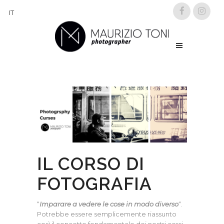
IT
IL CORSO DI
FOTOGRAFIA
“
Imparare a vedere le cose in modo diverso
“.
Potrebbe essere semplicemente riassunto