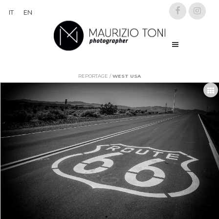
IT
EN
REPORTAGE
/
WEST USA