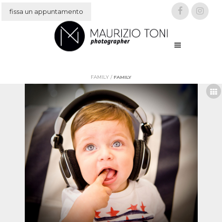
fissa un appuntamento
IT
EN
FAMILY
/
FAMILY